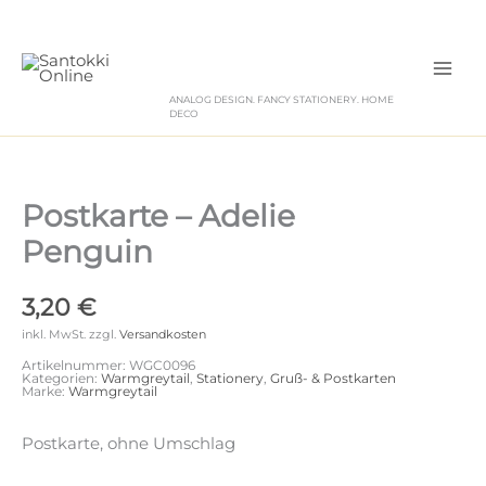
Zum
Inhalt
springen
ANALOG DESIGN. FANCY STATIONERY. HOME
DECO
Postkarte – Adelie
Penguin
3,20
€
inkl. MwSt.
zzgl.
Versandkosten
Artikelnummer:
WGC0096
Kategorien:
Warmgreytail
,
Stationery
,
Gruß- & Postkarten
Marke:
Warmgreytail
Postkarte, ohne Umschlag