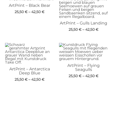
ArtPrint – Black Bear
25,50
€
–
42,50
€
ArtPrint – Gulls Landing
25,50
€
–
42,50
€
ArtPrint – Flying
ArtPrint – Antarctica
Seagulls
Deep Blue
25,50
€
–
42,50
€
25,50
€
–
42,50
€