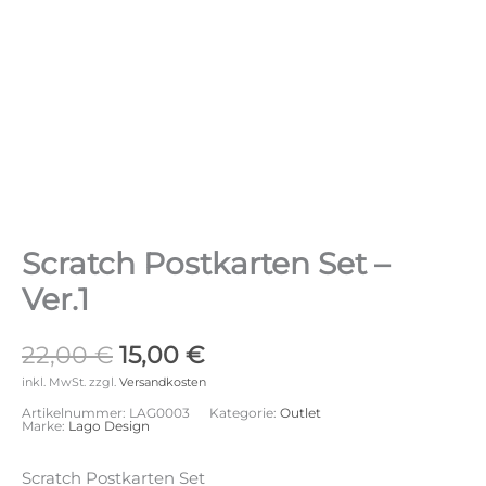
Scratch Postkarten Set –
Ver.1
Ursprünglicher
Aktueller
22,00
€
15,00
€
Preis
Preis
inkl. MwSt.
zzgl.
Versandkosten
war:
ist:
Artikelnummer:
LAG0003
Kategorie:
Outlet
22,00 €
15,00 €.
Marke:
Lago Design
Scratch Postkarten Set