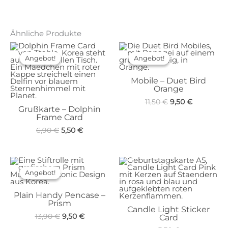
Ähnliche Produkte
Angebot!
Angebot!
Angebot!
Angebot!
Mobile – Duet Bird
Orange
Ursprünglicher
Aktueller
11,50
€
9,50
€
Grußkarte – Dolphin
Preis
Preis
Frame Card
war:
ist:
11,50 €
9,50 €.
Ursprünglicher
Aktueller
6,90
€
5,50
€
Preis
Preis
war:
ist:
6,90 €
5,50 €.
Angebot!
Angebot!
Plain Handy Pencase –
Prism
Candle Light Sticker
Ursprünglicher
Aktueller
13,90
€
9,50
€
Card
Preis
Preis