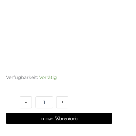
Verfügbarkeit:
Vorrätig
Scratch
Alternative:
Postkarten
Set
-
+
-
Ver.1
In den Warenkorb
Menge