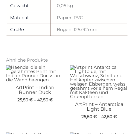
Gewicht
0,05 kg
Material
Papier, PVC
Größe
Bogen: 125x92mm
Ähnliche Produkte
ArtPrint – Indian
Runner Duck
25,50
€
–
42,50
€
ArtPrint – Antarctica
Light Blue
25,50
€
–
42,50
€