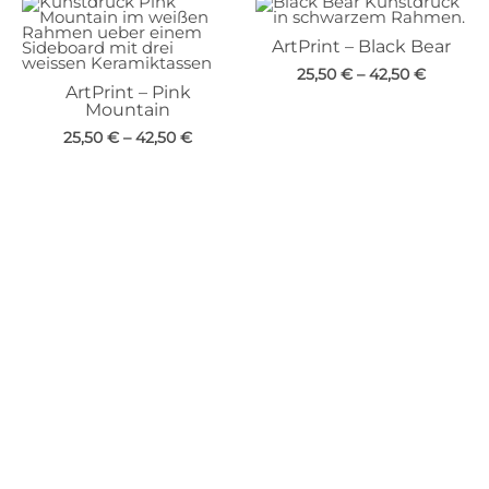
ArtPrint – Black Bear
25,50
€
–
42,50
€
ArtPrint – Pink
Mountain
25,50
€
–
42,50
€