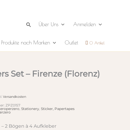
Suchen
Über Uns
Anmelden
Produkte nach Marken
Outlet
0 Artikel
rs Set – Firenze (Florenz)
l.
Versandkosten
er:
ZPZ0157
eroperzero
,
Stationery
,
Sticker, Papertapes
erzero
t – 2 Bögen à 4 Aufkleber