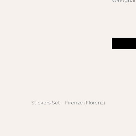
Verfügbar
Stickers
Set
-
Firenze
(Florenz)
Menge
Stickers Set – Firenze (Florenz)