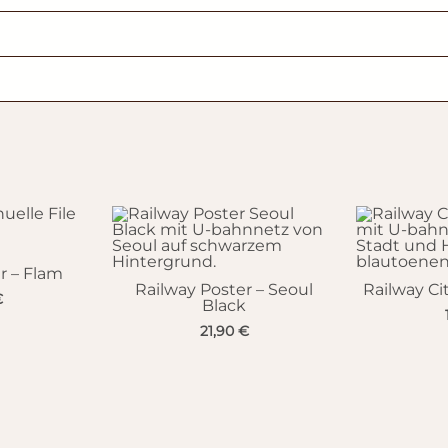
r – Flam
Railway Poster – Seoul
Railway C
€
Black
21,90
€