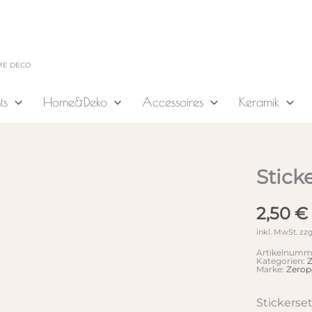
ME DECO
ts
Home&Deko
Accessoires
Keramik
Sticke
2,50
€
inkl. MwSt.
zzg
Artikelnumm
Kategorien:
Z
Marke:
Zerop
Stickerse