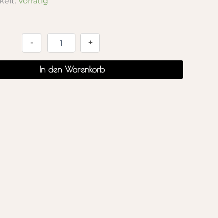
keit:
Vorrätig
Alternative:
-
+
In den Warenkorb