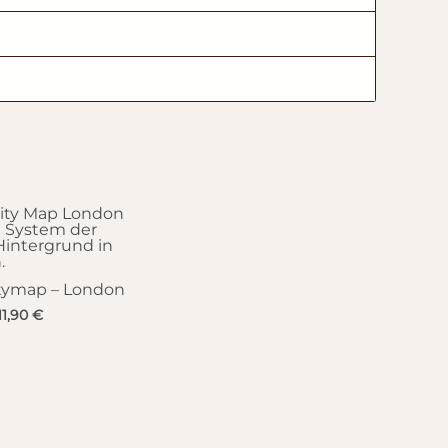
itymap – London
11,90
€