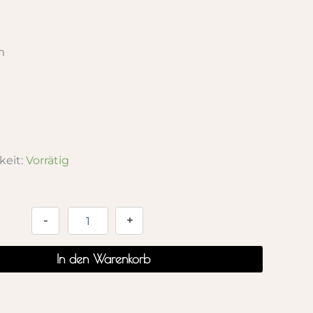
m
keit:
Vorrätig
Alternative:
-
+
In den Warenkorb