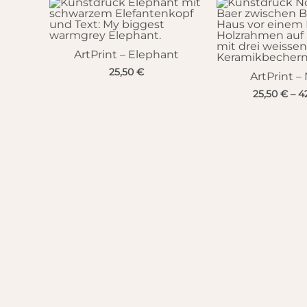
ArtPrint – Elephant
25,50
€
ArtPrint –
25,50
€
–
4