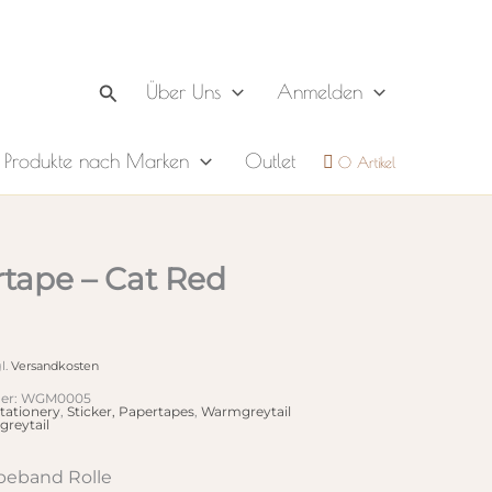
Suchen
Über Uns
Anmelden
Produkte nach Marken
Outlet
0 Artikel
tape – Cat Red
l.
Versandkosten
er:
WGM0005
tationery
,
Sticker, Papertapes
,
Warmgreytail
reytail
beband Rolle