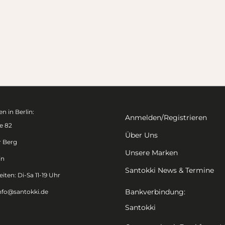
n in Berlin:
Anmelden/Registrieren
e 82
Über Uns
r Berg
Unsere Marken
in
Santokki News & Termine
iten: Di-Sa 11-19 Uhr
Bankverbindung:
nfo@santokki.de
Santokki