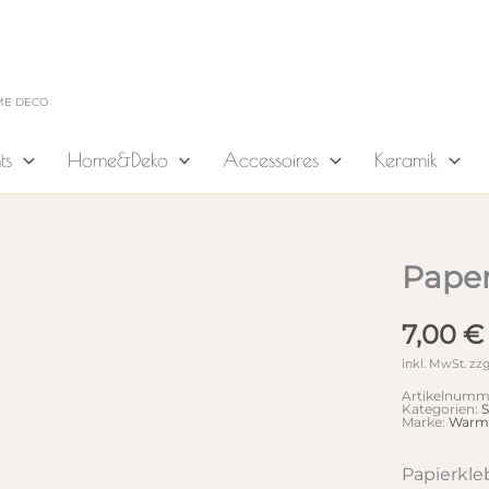
ME DECO
ts
Home&Deko
Accessoires
Keramik
Paper
7,00
€
inkl. MwSt.
zzg
Artikelnumm
Kategorien:
S
Marke:
Warmg
Papierkle