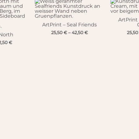
ArtPrint
ArtPrint – Seal Friends
25,50
€
–
42,50
€
25,5
 North
2,50
€