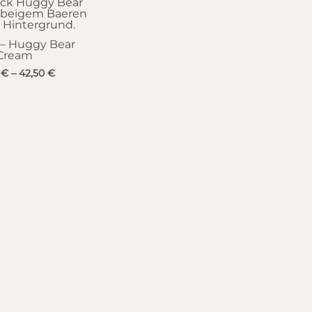
 – Huggy Bear
Cream
0
€
–
42,50
€