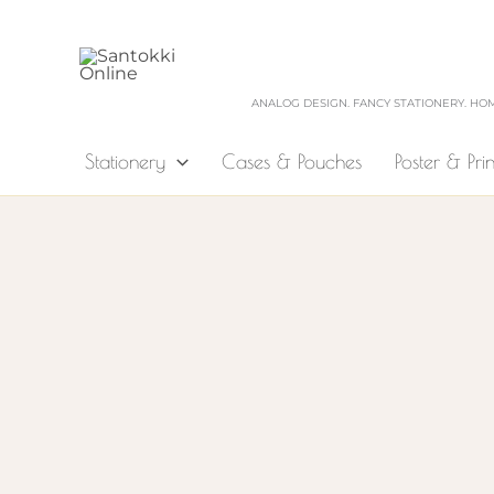
Zum
Inhalt
springen
ANALOG DESIGN. FANCY STATIONERY. HO
Stationery
Cases & Pouches
Poster & Prin