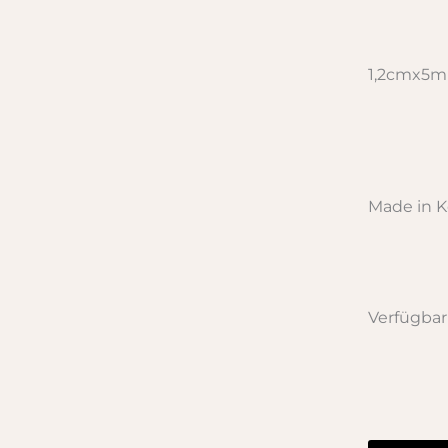
1,2cmx5m
Made in K
Verfügbar
Papertape
-
Vintage
02
Menge