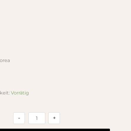
orea
keit:
Vorrätig
Alternative:
-
+