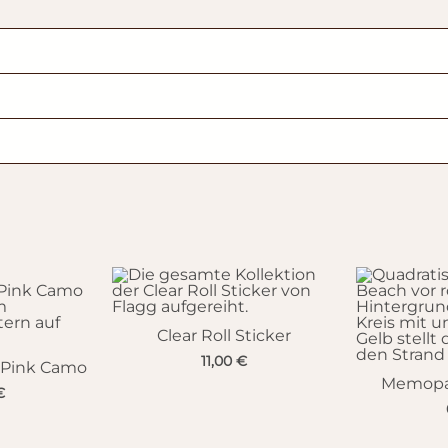
Clear Roll Sticker
11,00
€
 Pink Camo
Memopa
€