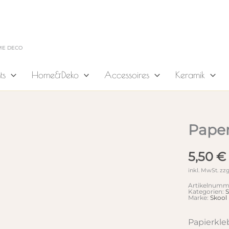
ME DECO
ts
Home&Deko
Accessoires
Keramik
Paper
5,50
€
inkl. MwSt.
zzg
Artikelnumm
Kategorien:
S
Marke:
Skool
Papierkle