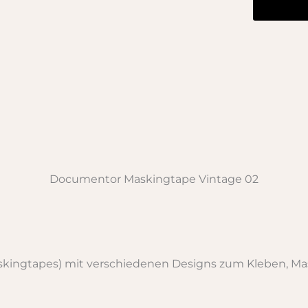
Documentor Maskingtape Vintage 02
kingtapes) mit verschiedenen Designs zum Kleben, Ma