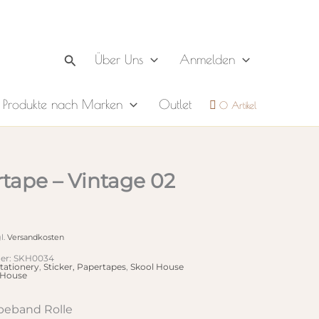
Suchen
Über Uns
Anmelden
Produkte nach Marken
Outlet
0 Artikel
tape – Vintage 02
l.
Versandkosten
er:
SKH0034
tationery
,
Sticker, Papertapes
,
Skool House
 House
beband Rolle