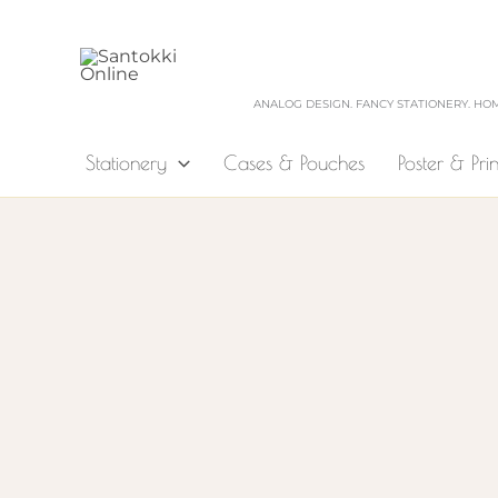
Zum
Inhalt
springen
ANALOG DESIGN. FANCY STATIONERY. HO
Stationery
Cases & Pouches
Poster & Prin