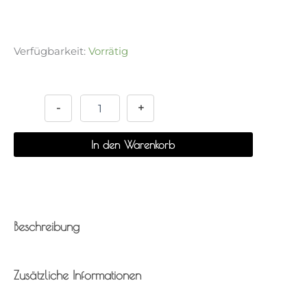
Verfügbarkeit:
Vorrätig
Wasserspender
Alternative:
-
Hwangsae
-
+
Rund
Menge
In den Warenkorb
Beschreibung
Zusätzliche Informationen